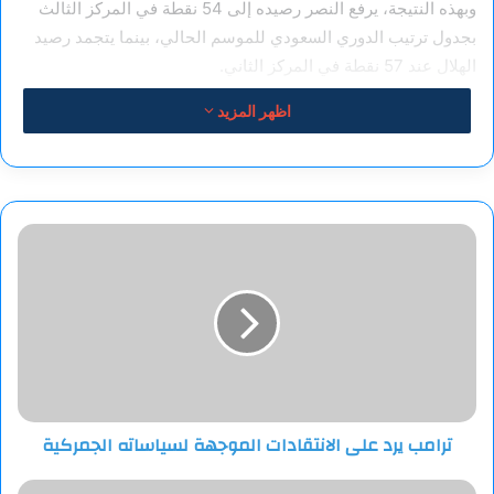
وبهذه النتيجة، يرفع النصر رصيده إلى 54 نقطة في المركز الثالث
بجدول ترتيب الدوري السعودي للموسم الحالي، بينما يتجمد رصيد
الهلال عند 57 نقطة في المركز الثاني.
اظهر المزيد
وعلى صعيد الأرقام الشخصية، رفع رونالدو رصيده من الأهداف في
مسيرته الكروية الإجمالية إلى 931 هدفا، فيما أصبح الهدف الثالث
الذي سجله في هذه المباراة هو الهدف رقم 21 له في بطولة الدوري
هذا الموسم، ليعزز بذلك موقعه في صدارة قائمة هدافي المسابقة.
ترامب
يرد
على
الانتقادات
الموجهة
لسياساته
الجمركية
ترامب يرد على الانتقادات الموجهة لسياساته الجمركية
تركيا