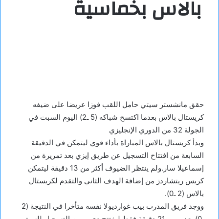
بالاس بخماسية
حقق مانشستر سيتي حامل اللقب فوزا عريضا على ضيفه
كريستال بالاس بعدما اكتسح شباكه (5 ـ2) اليوم السبت في
الجولة 32 من الدوري الإنجليزي
وبدأ كريستال بالاس المباراة بأداء قوي ليتمكن في الدقيقة
السابعة من افتتاح التسجيل عن طريق إيزي بعد تمريرة من
إسماعيلا سار.ولم ينتظر الضيوف أكثر من 13 دقيقة ليتمكن
كريس ريتشاردز من إضافة الهدف الثاني والتقدم لكريستال
بالاس (2 ـ0).
ووجد فريق المدرب بيب غوارديولا نفسه متأخرا في النتيجة (2
ـ0) بعد مرور 21 دقيقة فقط ليفتتح دي بروين التسجيل للسيتي