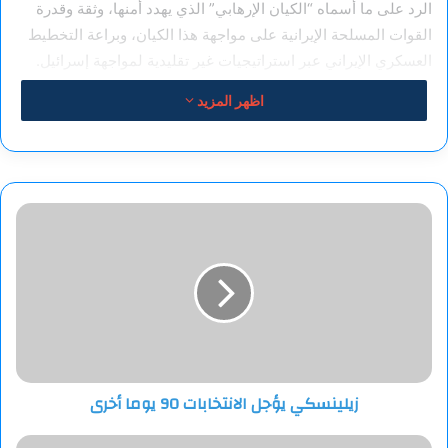
الرد على ما أسماه “الكيان الإرهابي” الذي يهدد أمنها، وثقة وقدرة
القوات المسلحة الإيرانية على مواجهة هذا الكيان، وبراعة التخطيط
العسكري الإيراني عبر استراتيجيات غير تقليدية لمواجهة إسرائيل.
اظهر المزيد
وتابع المتحدث أن العملية أثبتت عدم تأثر إيران بالضغوط السياسية،
سواء العلنية أو السرية، التي يمارسها حلفاء إسرائيل لثنيها عن الرد.
ووصف “الوعد الصادق 1” بأنها “أكبر عملية لطائرات مسيرة إقليميا”،
حيث تجاوز مدى طيرانها 1000 كيلومتر.
زيلينسكي
يؤجل
وأضاف أن تنفيذ العملية اعتمد على حسابات دقيقة، مستهدفا أهدافا
الانتخابات
رئيسية (استراتيجية) وأخرى ثانوية (تكتيكية)، كما أشار إلى أن من بين
90
أهداف الخطة الإيرانية: تقويض الردع الإسرائيلي. زعزعة الأمن
يوما
أخرى
الإسرائيلي وإثارة الذعر من مواجهة شاملة مع إيران. تعزيز صورة
إيران وقواتها المسلحة كقوة إقليمية فاعلة على الساحة الدولية.
زيلينسكي يؤجل الانتخابات 90 يوما أخرى
تعاون