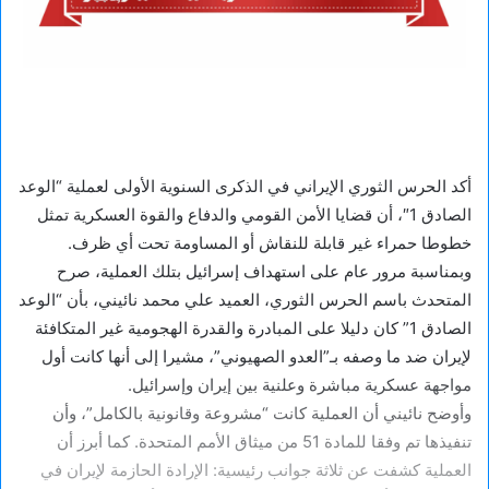
أكد الحرس الثوري الإيراني في الذكرى السنوية الأولى لعملية “الوعد
الصادق 1″، أن قضايا الأمن القومي والدفاع والقوة العسكرية تمثل
خطوطا حمراء غير قابلة للنقاش أو المساومة تحت أي ظرف.
وبمناسبة مرور عام على استهداف إسرائيل بتلك العملية، صرح
المتحدث باسم الحرس الثوري، العميد علي محمد نائيني، بأن “الوعد
الصادق 1” كان دليلا على المبادرة والقدرة الهجومية غير المتكافئة
لإيران ضد ما وصفه بـ”العدو الصهيوني”، مشيرا إلى أنها كانت أول
مواجهة عسكرية مباشرة وعلنية بين إيران وإسرائيل.
وأوضح نائيني أن العملية كانت “مشروعة وقانونية بالكامل”، وأن
تنفيذها تم وفقا للمادة 51 من ميثاق الأمم المتحدة. كما أبرز أن
العملية كشفت عن ثلاثة جوانب رئيسية: الإرادة الحازمة لإيران في