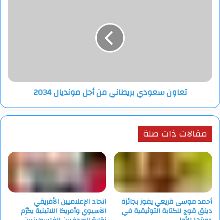
سعودي
بريطاني
من
أجل
مونديال
2034
تعاون سعودي بريطاني من أجل مونديال 2034
مقالات ذات صلة
أحمد موسى قريعي يفوز بجائزة
اتحاد الإعلاميين الأفريقي
دينق قوج للكتابة التوثيقية في
الآسيوي وأمريكا اللاتينية يكرّم