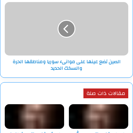
على
الصين
المستوى
تضع
الوزاري
عينها
على
موانىء
سوريا
ومناطقها
الحرة
والسكك
الصين تضع عينها على موانىء سوريا ومناطقها الحرة
الحديد
والسكك الحديد
مقالات ذات صلة