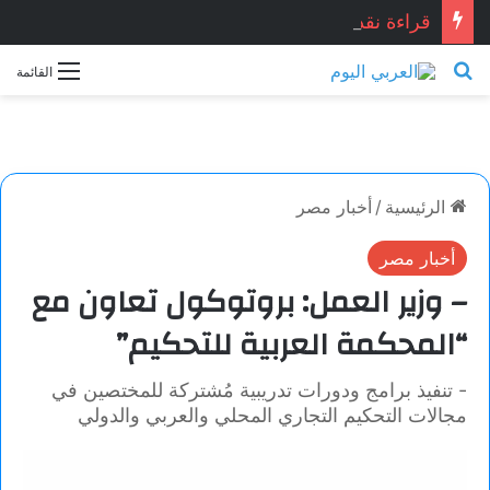
قراءة نقدية في قصيدة: “العِشْقُ قصّةُ نِهَايَة… حين تصبح القصيدة أكثر علمانية ومصداقيّة”.. للشاعر المصري المبدع: أشرف ياسين شبانه.. بقلم الأديبة: نجاح الدروبي
بحث عن
القائمة
الرئيسية
/
أخبار مصر
أخبار مصر
– وزير العمل: بروتوكول تعاون مع
“المحكمة العربية للتحكيم”
- تنفيذ برامج ودورات تدريبية مُشتركة للمختصين في
مجالات التحكيم التجاري المحلي والعربي والدولي