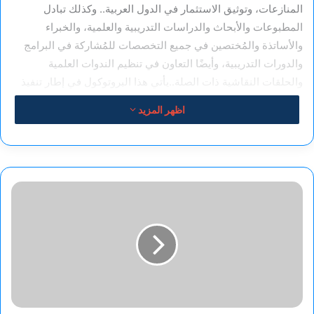
المنازعات، وتوثيق الاستثمار في الدول العربية.. وكذلك تبادل
المطبوعات والأبحاث والدراسات التدريبية والعلمية، والخبراء
والأساتذة والمُختصين في جميع التخصصات للمُشاركة في البرامج
والدورات التدريبية، وأيضًا التعاون في تنظيم الندوات العلمية
والحلقات النقاشية ذات الصلة..يأتي هذا البروتوكول في إطار تنفيذ
خطة “الوزارة” برسم السياسات العامة على المستوى القومي
اظهر المزيد
لتنمية مهارات الموارد البشرية من أجل تعزيز عمليات التشغيل
لجميع الفئات بالداخل والخارج، وربط مخرجات التدريب والتعليم
باحتياجات سوق العمل بالداخل والخارج، وبناء قدرات الشباب
وإمدادهم بالمهارات الفنية اللازمة من خلال التعليم والتدريب المهني
أزمة
لإعدادهم لتلبية احتياجات سوق العمل، والاستغلال الامثل للموارد
إنسانية
البشرية.
في
السودان..
قتل
ومجاعة
وانتشار
للكوليرا