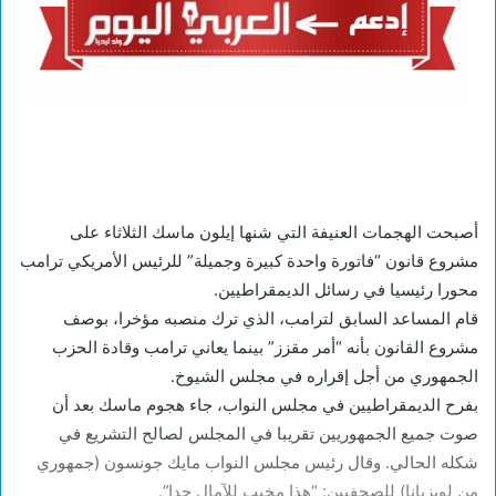
أصبحت الهجمات العنيفة التي شنها إيلون ماسك الثلاثاء على
مشروع قانون “فاتورة واحدة كبيرة وجميلة” للرئيس الأمريكي ترامب
محورا رئيسيا في رسائل الديمقراطيين.
قام المساعد السابق لترامب، الذي ترك منصبه مؤخرا، بوصف
مشروع القانون بأنه “أمر مقزز” بينما يعاني ترامب وقادة الحزب
الجمهوري من أجل إقراره في مجلس الشيوخ.
بفرح الديمقراطيين في مجلس النواب، جاء هجوم ماسك بعد أن
صوت جميع الجمهوريين تقريبا في المجلس لصالح التشريع في
شكله الحالي. وقال رئيس مجلس النواب مايك جونسون (جمهوري
من لويزيانا) للصحفيين: “هذا مخيب للآمال جدا”.