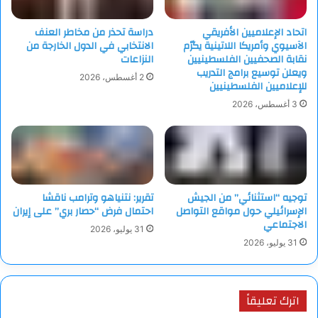
“إكس”: “أوافق إيلون الرأي. كلانا رأى الهدر الضخم في الإنفاق
الحكومي ونعلم أن 5 تريليونات دولار إضافية خطأ فادح”.
اتحاد الإعلاميين الأفريقي
دراسة تحذر من مخاطر العنف
الآسيوي وأمريكا اللاتينية يكرّم
الانتخابي في الدول الخارجة من
نقابة الصحفيين الفلسطينيين
النزاعات
ويعلن توسيع برامج التدريب
2 أغسطس، 2026
للإعلاميين الفلسطينيين
3 أغسطس، 2026
توجيه “استثنائي” من الجيش
تقرير: نتنياهو وترامب ناقشا
الإسرائيلي حول مواقع التواصل
احتمال فرض “حصار بري” على إيران
الاجتماعي
31 يوليو، 2026
31 يوليو، 2026
اترك تعليقاً