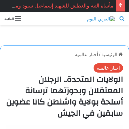
مأساة التيه والعطش للشهيد إسماعيل سيود ومرافقه يوسف سيود: صورة مشرقة لتضامن أهل الجنوب.. بقلم الكاتب الجزائري: محمد عدنان بن مير
بحث عن
القائمة
الرئيسية
/
أخبار عالميه
أخبار عالميه
الولايات المتحدة.. الرجلان
المعتقلان وبحوزتهما ترسانة
أسلحة بولاية واشنطن كانا عضوين
سابقين في الجيش