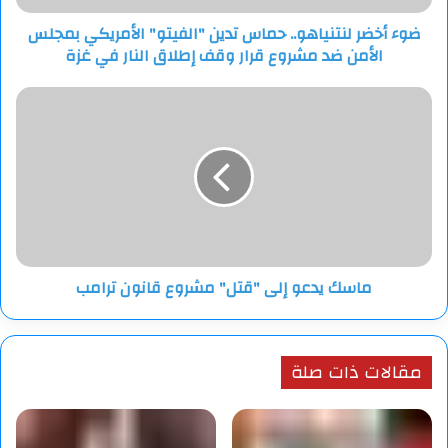
الأمن
ضوء أخضر لنتنياهو.. حماس تدين "الفيتو" الأمريكي بمجلس
ضد
الأمن ضد مشروع قرار وقف إطلاق النار في غزة
مشروع
قرار
وقف
ماسك
إطلاق
يدعو
النار
إلى
في
"قتل"
غزة
مشروع
قانون
ترامب
ماسك يدعو إلى "قتل" مشروع قانون ترامب
مقالات ذات صلة