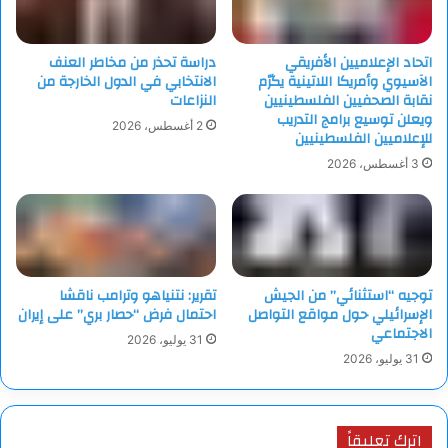
اتحاد الإعلاميين الأفريقي
دراسة تحذر من مخاطر العنف
الآسيوي وأمريكا اللاتينية يكرّم
الانتخابي في الدول الخارجة من
نقابة الصحفيين الفلسطينيين
النزاعات
ويعلن توسيع برامج التدريب
2 أغسطس، 2026
للإعلاميين الفلسطينيين
3 أغسطس، 2026
توجيه “استثنائي” من الجيش
تقرير: نتنياهو وترامب ناقشا
الإسرائيلي حول مواقع التواصل
احتمال فرض “حصار بري” على إيران
الاجتماعي
31 يوليو، 2026
31 يوليو، 2026
اترك تعليقاً