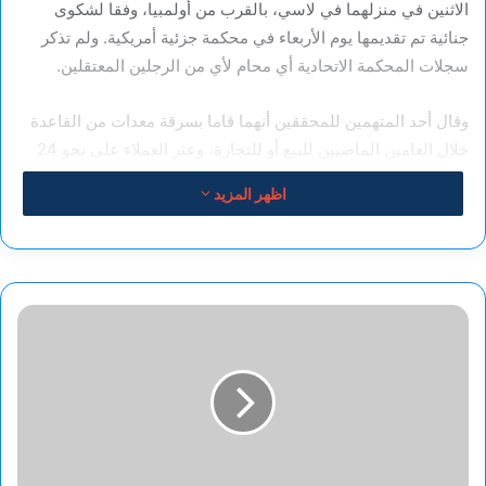
الاثنين في منزلهما في لاسي، بالقرب من أولمبيا، وفقا لشكوى
جنائية تم تقديمها يوم الأربعاء في محكمة جزئية أمريكية. ولم تذكر
سجلات المحكمة الاتحادية أي محام لأي من الرجلين المعتقلين.
وقال أحد المتهمين للمحققين أنهما قاما بسرقة معدات من القاعدة
خلال العامين الماضيين للبيع أو للتجارة، وعثر العملاء على نحو 24
ألف دولار نقدا في المنزل، حسبما كتب العميل الخاص كريستوفر
اظهر المزيد
جي راجوس من قسم التحقيقات الجنائية في الجيش.
وتتهم الشكوى الاتحادية الرجلين بالسرقة والاعتداء وسرقة ممتلكات
حكومية. كما أنهما يواجهان تحقيقات بتهمة حيازة غير قانونية لعبوات
ضوء
حارقة وبنادق قصيرة وبندقية آلية. وتم احتجاز الرجلين في سجن
أخضر
مقاطعة بيرس ويمكن الإفراج عن كل منهما بكفالة قدرها 500 ألف
لنتنياهو..
دولار.
حماس
تدين
"الفيتو"
المصدر: “أ ب”
الأمريكي
بمجلس