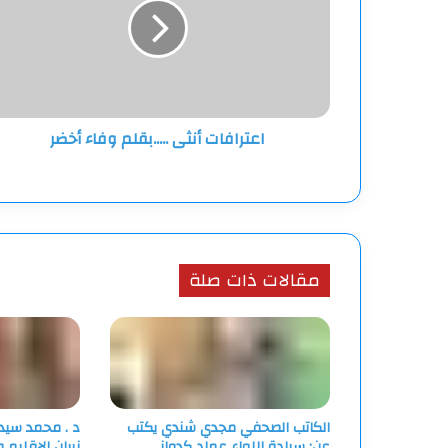
وفاء
أخضر
اعترافات أنثى .....بقلم وفاء أخضر
مقالات ذات صلة
الكاتب الصحفي مجدي شندي يكتب
د . محمد سيد 
عن: سيادة اللواء عماد كدواني ..
نيران الإقليم و