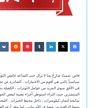
فيسبوك
‫X
لينكدإن
بينتيريست
فاس :صمتٌ صارِخٌ بما لا يزال حتى الساعة غامض التَوقُّ
سياسياً بالتي هي أقوم من الاختيارات ، الصادرة عن 
في الأفق سوى المزيد من عوامل التوترات ، الكفيلة بت
المنتشرين حيث الثراء استوطن أجزاء معينة لبعض الجهات
سابحة لثمان كيلومترات ، داخل محيط الخيرات ، المُخصّ
ومنها الراقدة بين مصارف الأوربيات ، لما يوفر أرغد ال