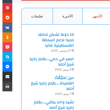
بي
الأشهر
الأخيرة
تعليقات
ki
12 دولة تشكل تحالفا
جديدا لدعم السلطة
et
الفلسطينية ماليا
27 سبتمبر، 2025
سك
الصبر في دمي….بقلم زكريا
ما
شيخ أحمد
4 يونيو، 2025
مشاركة
حين تضيّعُكَ
طب
القصيدة…..بقلم زكريا شيخ
أحمد
7 يونيو، 2025
نشيد واحد يكفي…..بقلم
زكريا شيخ أحمد