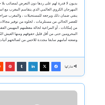
بديون لا قدرة لهم على ردها دون التعرض لمصائب بلا 
المهرجان الكروي العالمي الذي يتقاسم المغرب مع اس
ينفي ضمان ذلك ويرجعه للمستحيلات ، والمغرب صراحة لا 
للعصر الحالي من مستلزمات ، لخلوه من توفير مجالات تع
من إمكانات ، أو المراعية لحالة معظمهم المهيمن الفق
المحرومين حتى من أقل قليل حقوقهم ومنها العيش الكر
وضعته أمامهم سابقا مجددة للاحس من لصالحهم آتيات 
فيسبوك
‫X
لينكدإن
بينت
شاركها
اعترافات
أنثى
.....بقلم