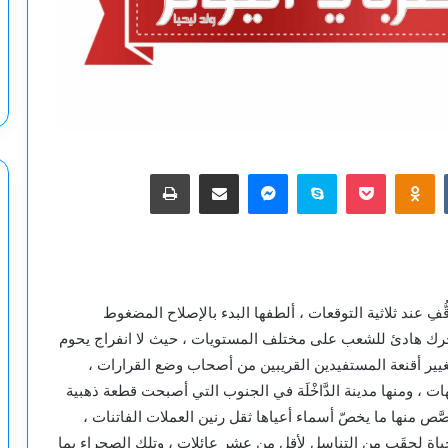
‫Pocket
Odnoklassniki
سكايب
ماسنجر
مشاركة عبر البريد
طباعة
فِ عند ثلاثية التوقعات ، ألطفها البدء بالإصلاح المضغوط
تحرك هادئ للشعب على مختلف المستويات ، حيث لا انفراج يحوم
غيير أقنعة المستفيدين القريبين من أصحاب وضع القرارات ،
 ، ومنها مدينة الدَّاخْلَة في الجنوب التي أصبحت قطعة ذهبية
َص منها ما يخصّ أسماء أعياها ثقل رنين العملات الفاتنات ،
حياة لحِقَبٍ من التناسل لأقل من عشر عائلات ، وتلك الصحراء بما