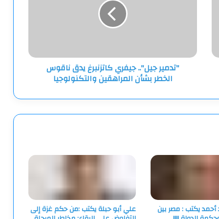
كاتزنبرغ
يدق
ناقوس
الخطر
بشأن
المراهقين
"تدمير جيل".. جيفري كاتزنبرغ يدق ناقوس
والتكنولوجيا
الخطر بشأن المراهقين والتكنولوجيا
أحمد يكتب : مصر بين
علي أبو حبلة يكتب :من حكم غزة إلى
حكمة الدولة !!!!
التفاوض على البقاء: مخاطر المرحلة