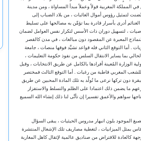
في المملكة المغربية قولاً وعملاً مبدأ المساواة ، ومن مدينة
نت لتمثيل رؤوس أموال الغائبات ، من بلاد الضباب إلى
نائم أدرى بأسرار قادرة بما تؤمِّن به مصالحها على تسليط
خاصيات ، لتسهيل دوران ذات الأسس لتكرار نفس العوامل لضمان
النماذج المعبرة عن المقصود دون مبالغات ، في مدن كالقصر
ت . أما التوقع الثاني فله قواعد تشيَّد فوقها منصات ، جامعة
حالي بما يساير الانتقال السلس من نفوذ حكومة التعليمات ،
 الوزارة المُعينة أفرادها بالكامل عن طريق الانتخابات ، وقبل
للشعب المغربي قاطبة من رغبات . أما التوقع الثالث فمختصر
رة دون تركها نرعى ما تُولِّد به تلك المادة المحبين عن طريق
رعهم ما يضمن ذلك اعتمادا على الظلم والتسلط والاستفزاز
ها سواهم والأعمق تفسيرا إن تأتَّى لنا ذلك إنشاء الله السميع
غ الموجود بلون انبهار مدروس الحيثيات ، يبقى السؤال
 فاس بمثل الميزانيات ، لتغطية مصاريف تلك الإشغال المنتشرة
هة كالعادة للاقتراض من صناديق عالمية لإثقال كاهل المغاربة