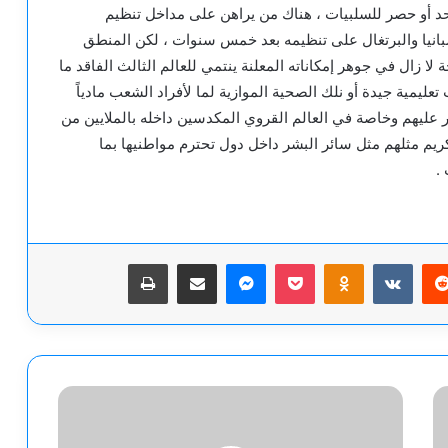
حد أو حصر للسلبيات ، هناك من يراهن على مداخل تنظيم
بانيا والبرتغال على تنظيمه بعد خمس سنوات ، لكن المنطق
زال في جوهر إمكاناته المعلنة ينتمي للعالم الثالث الفاقد ما
ليمية جيدة أو نلك الصحية الموازية لما لأفراد الشعب مادياً
ر عليهم وخاصة في العالم القروي المكدسين داخله بالملايين من
يم مثلهم مثل سائر البشر داخل دول تحترم مواطنيها بما
.
يريست
‫Pocket
Odnoklassniki
ماسنجر
مشاركة عبر البريد
طباعة
"تدمير
جيل"..
جيفري