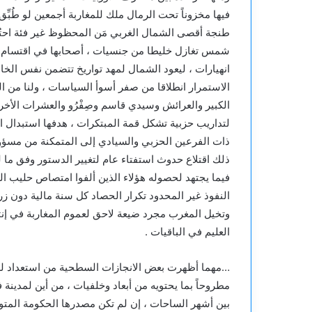
فيها مخزوناً تحت الرمال ملك للمغاربة أجمعين لو طُبِّق 
طنجة أقصى الشمال الغربي مَن المحظوظ غير فئة احتُض
شمس تغازل خليطا من جنسيات ، أصحابها في اقتسام الغ
انهيارات ، ليعود الشمال لمهد تواريخ تتضمن نفس ال
الاستمرار انطلاقا من صفر أسوأ السياسات ، ولنا من 
الكبير والعرائش وسيدي قاسم وصِفْرُو والعشرات الأخريا
لتداريب حزبية تشكل قمة المبتكرات ، هدفها استبدال ال
ذات الفرعين الحزبي والسيادي إلى المتمكنة من مسؤولية
ذلك اقتلاع حدوث استفتاء عام لتغيير الدستور وفق ما 
فيما يجتهد لحصوله هؤلاء الذين ألفوا امتصاص حليب البق
النفوذ غير المحدود تكرار الحصاد كل سنة مالية دون ز
وتخيل المغرب مجرد ضيعة لاحق لعموم المغاربة في إنتاج
العليم في الباقيات .
…مهما أظهرت بعض الانجازات السطحية من استعداد لصب
مطروحاً بما يحتويه من أبعاد وخلفيات ، من أين لمدينة
بين أشهر الساحات ، إن لم تكن مصدرها الحكومة المتوج