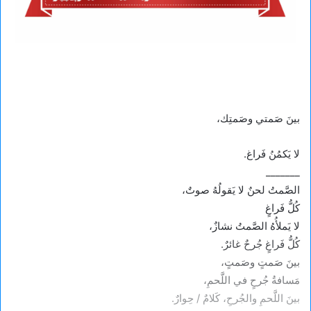
بينَ صَمتي وصَمتِك،
لا يَكمُنُ فَراغ.
_______
الصَّمتُ لحنٌ لا يَقولُهُ صوتٌ،
كُلُّ فَراغٍ
لا يَملأُهُ الصَّمتُ نشازٌ،
كُلُّ فَراغٍ جُرحٌ غائرٌ.
بينَ صَمتٍ وصَمتٍ،
مَسافةُ جُرحٍ في اللَّحمِ،
بينَ اللَّحمِ والجُرحِ، كَلامٌ / حِوارٌ.