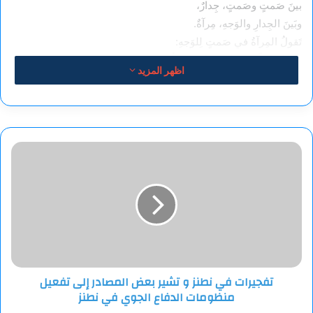
بينَ صَمتٍ وصَمتٍ، جِدارٌ،
وبَينَ الجِدارِ والوَجهِ، مِرآةٌ.
تَقولُ المِرآةُ في صَمتٍ لِلوَجهِ:
ــ الجُرحُ الّذي لا يُشبهُكَ… لَقيطٌ!
اظهر المزيد
يَقولُ الصَّمتُ للجُرحِ:
ــ صَهْ!
تفجيرات
في
نطنز
و
تشير
بعض
المصادر
إلى
تفعيل
تفجيرات في نطنز و تشير بعض المصادر إلى تفعيل
منظومات
منظومات الدفاع الجوي في نطنز
الدفاع
الجوي