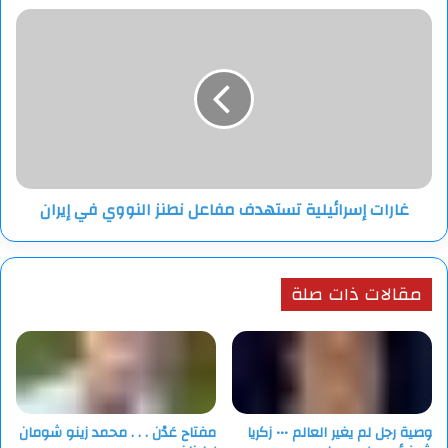
في
غارات
نطنز
إسرائيلية
تستهدف
مفاعل
نطنز
النووي
في
إيران
غارات إسرائيلية تستهدف مفاعل نطنز النووي في إيران
مقالات ذات صلة
وصية رجل لم يغير العالم ••• زكريا
مفتاح عَدْن . . . محمد زينو شومان