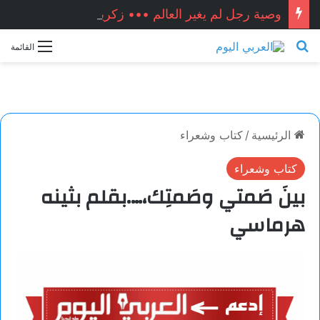
وصية رجل لم يغير العالم ••• زكريا شيخ أحمد / سوريا
بحث عن
القائمة
الرئيسية
/
كتاب وشعراء
كتاب وشعراء
بينَ صَمتي وصَمتِك،….بقلم بثينه
هرماسي