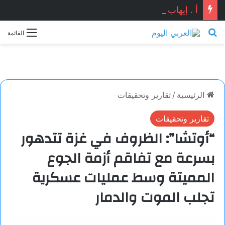
أ . إيهاب شوقي يكتب : هل ماحدث في دمياط كان استنساخاً لتفجير مرفأ بيروت ؟ ومن المستفيد ؟؟
بحث عن
القائمة
الرئيسية
/
تقارير وتحقيقات
تقارير وتحقيقات
“أوتشا”: الظروف في غزة تتدهور
بسرعة مع تفاقم أزمة الجوع
المميتة وسط عمليات عسكرية
تجلب الموت والدمار