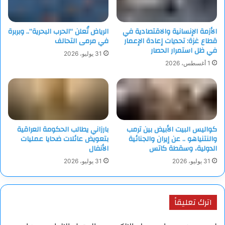
الأزمة الإنسانية والاقتصادية في
الرياض تُعلن “الحرب البحرية”.. وبربرة
قطاع غزة: تحديات إعادة الإعمار
في مرمى التحالف
في ظل استمرار الحصار
31 يوليو، 2026
1 أغسطس، 2026
كواليس البيت الأبيض بين ترمب
بارزاني يطالب الحكومة العراقية
والنتنياهو .. عن إيران والجنائية
بتعويض عائلات ضحايا عمليات
الدولية، وسقطة كاتس
الأنفال
31 يوليو، 2026
31 يوليو، 2026
اترك تعليقاً