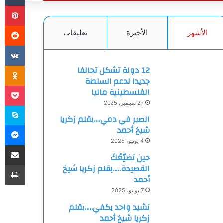
بي
الأشهر
الأخيرة
تعليقات
ki
12 دولة تشكل تحالفا
جديدا لدعم السلطة
et
الفلسطينية ماليا
27 سبتمبر، 2025
سك
الصبر في دمي….بقلم زكريا
ما
شيخ أحمد
4 يونيو، 2025
مشاركة
حين تضيّعُكَ
طب
القصيدة…..بقلم زكريا شيخ
أحمد
7 يونيو، 2025
نشيد واحد يكفي…..بقلم
زكريا شيخ أحمد