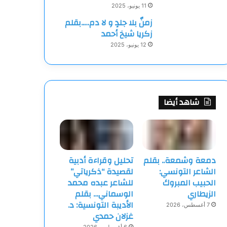
11 يونيو، 2025
زمنٌ بلا جلدٍ و لا دم…..بقلم
زكريا شيخ أحمد
12 يونيو، 2025
شاهد أيضا
دمعة وشمعة.. بقلم
تحليل وقراءة أدبية
الشاعر التونسي:
لقصيدة “ذكرياتي”
الحبيب المبروك
للشاعر عبده محمد
الزيطاري
الوسماني… بقلم
الأديبة التونسية: د.
7 أغسطس، 2026
غزلان حمدي