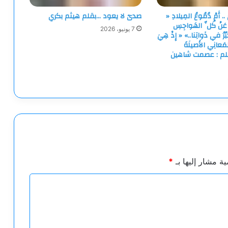
.. أَمْ دُمُوعُ المِيلادِ «
صدىً لا يعود …بقلم هيثم بكري
رُ عَنْ كُلِّ الهَواجِسِ
7 يونيو، 2026
ْبُرُ في ذَواتِنا..» « إِذْ هِيَ
مَعانِي الأَصيلَةَ
… بقلم : عصمت شاهين
ية مشار إليها بـ
*