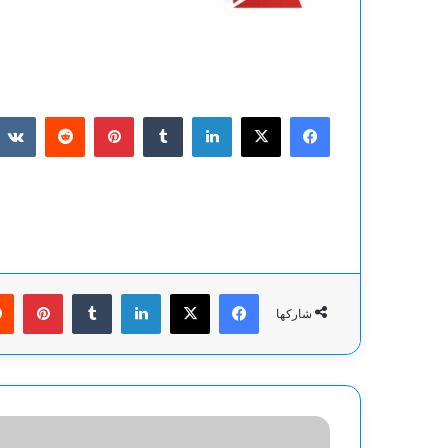
فيسبوك
‫X
لينكدإن
بينتيريست
فيسبوك
‫X
لينكدإن
بينت
شاركها
الصحفي
ديفيد