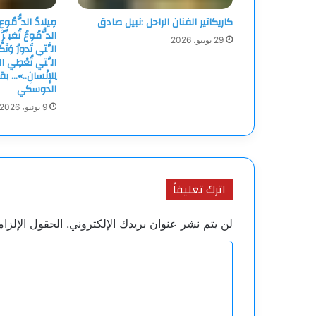
كاريكاتير الفنان الراحل :نبيل صادق
مِيلادُ الدُّمُوعِ 
الدُّمُوعُ تُعَبِّ
29 يونيو، 2026
الَّتي تَدورُ وَتَك
الَّتي تُعْطِي ال
لِلإِنْسانِ..»
الدوسكي
9 يونيو، 2026
اترك تعليقاً
لن يتم نشر عنوان بريدك الإلكتروني.
الحقول الإلزام
ا
ل
ت
ع