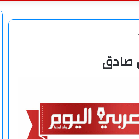
عن
يل صادق