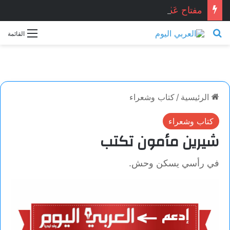
مفتاح عَدْن . . . محمد زينو شومان / لبنان
بحث عن
القائمة
الرئيسية
/
كتاب وشعراء
كتاب وشعراء
شيرين مأمون تكتب
في رأسي يسكن وحش.