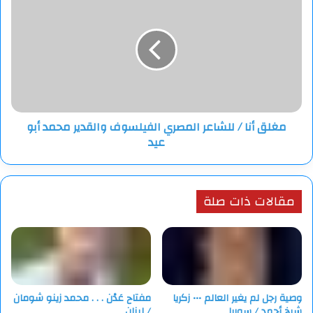
أنا
/
للشاعر
المصري
الفيلسوف
والقدير
محمد
أبو
مغلق أنا / للشاعر المصري الفيلسوف والقدير محمد أبو
عيد
عيد
مقالات ذات صلة
وصية رجل لم يغير العالم ••• زكريا
مفتاح عَدْن . . . محمد زينو شومان
شيخ أحمد / سوريا
/ لبنان