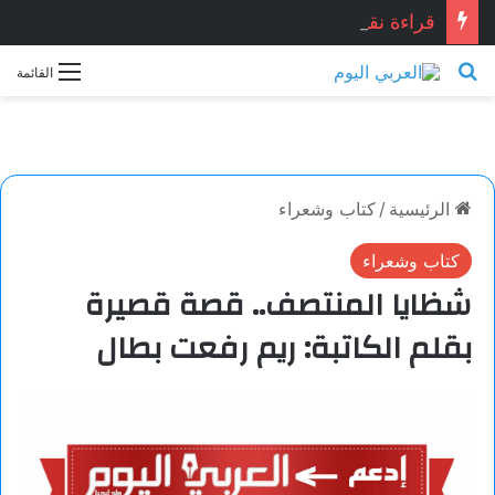
قراءة نقدية في قصيدة: “العِشْقُ قصّةُ نِهَايَة… حين تصبح القصيدة أكثر علمانية ومصداقيّة”.. للشاعر المصري المبدع: أشرف ياسين شبانه.. بقلم الأديبة: نجاح الدروبي
بحث عن
القائمة
الرئيسية
/
كتاب وشعراء
كتاب وشعراء
شظايا المنتصف.. قصة قصيرة
بقلم الكاتبة: ريم رفعت بطال