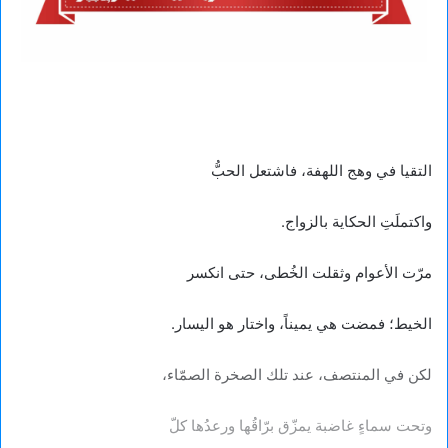
​التقيا في وهج اللهفة، فاشتعل الحبُّ
واكتملَتِ الحكاية بالزواج.
مرّت الأعوام وثقلت الخُطى، حتى انكسر
الخيط؛ فمضت هي يميناً، واختار هو اليسار.
​لكن في المنتصف، عند تلك الصخرة الصمّاء،
وتحت سماءٍ غاضبة يمزّق برّاقُها ورعدُها كلّ