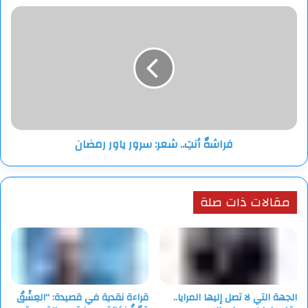
فراشةٌ
أنتِ..
شعر:
سرور
ياور
رمضان
فراشةٌ أنتِ.. شعر: سرور ياور رمضان
مقالات ذات صلة
الجهة التي لا تصل إليها المرايا..
قراءة نقدية في قصيدة: “العِشْقُ