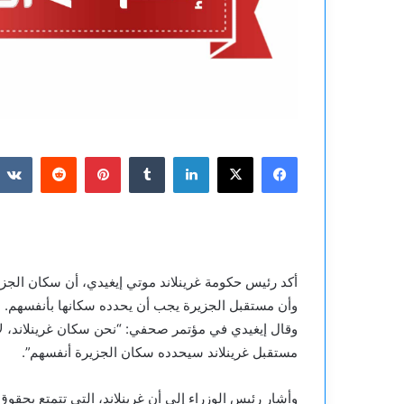
فيسبوك
‫X
لينكدإن
بينتيريست
أكد رئيس حكومة غرينلاند موتي إيغيدي، أن سكان الجزي
وأن مستقبل الجزيرة يجب أن يحدده سكانها بأنفسهم.
وقال إيغيدي في مؤتمر صحفي: “نحن سكان غرينلاند، لا نر
مستقبل غرينلاند سيحدده سكان الجزيرة أنفسهم”.
وأشار رئيس الوزراء إلى أن غرينلاند، التي تتمتع بحقو