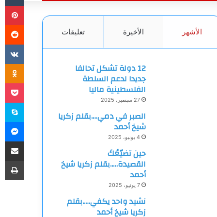
بي
الأشهر
الأخيرة
تعليقات
ki
12 دولة تشكل تحالفا
جديدا لدعم السلطة
et
الفلسطينية ماليا
27 سبتمبر، 2025
سك
الصبر في دمي….بقلم زكريا
ما
شيخ أحمد
4 يونيو، 2025
مشاركة
حين تضيّعُكَ
طب
القصيدة…..بقلم زكريا شيخ
أحمد
7 يونيو، 2025
نشيد واحد يكفي…..بقلم
زكريا شيخ أحمد