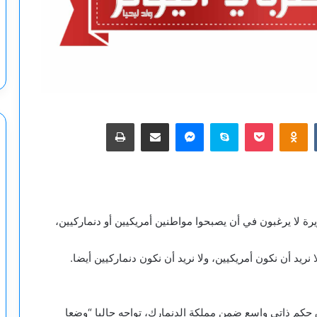
‫Pocket
Odnoklassniki
سكايب
ماسنجر
مشاركة عبر البريد
طباعة
رة لا يرغبون في أن يصبحوا مواطنين أمريكيين أو دنماركيين،
يد أن نكون أمريكيين، ولا نريد أن نكون دنماركيين أيضا.
ق حكم ذاتي واسع ضمن مملكة الدنمارك، تواجه حاليا “وضعا