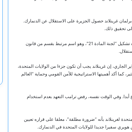
برلمان غرينلاند حصول الجزيرة على الاستقلال عن الدنمارك.
لى تحقيق ذلك.
وفي مايو 2023، تم تقديم مشروع دستور للجزيرة، تلاه تشكيل “لجنة المادة 21″، وهو اسم مرتبط بقسم من قانون
تقلال.
الرئيس الأمريكي المنتخب دونالد ترامب في 7 يناير الجاري، إن غرينلاند يجب أن تكون جزءا من الولايات المتحدة،
ر، كما أكد أهميتها الاستراتيجية للأمن القومي وحماية “العالم
اع أبدا. وفي الوقت نفسه، رفض ترامب التعهد بعدم استخدام
الولايات المتحدة لغرينلاند بأنه “ضرورة مطلقة”، معلقا على قراره تعيين
هويري سفيرا جديدا للولايات المتحدة في الدنمارك.