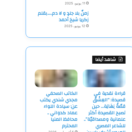
11 يونيو، 2025
زمنٌ بلا جلدٍ و لا دم…..بقلم
زكريا شيخ أحمد
12 يونيو، 2025
شاهد أيضا
قراءة نقدية في
الكاتب الصحفي
قصيدة: “العِشْقُ
مجدي شندي يكتب
قصّةُ نِهَايَة… حين
عن: سيادة اللواء
تصبح القصيدة أكثر
عماد كدواني ..
علمانية ومصداقيّة”..
محافظ المنيا
للشاعر المصري
المحترم