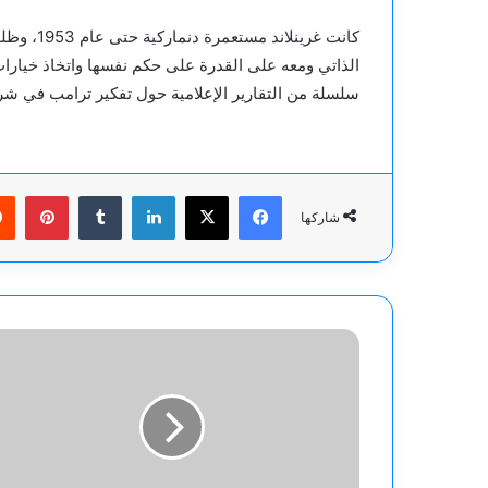
سلسلة من التقارير الإعلامية حول تفكير ترامب في شرا
فيسبوك
‫X
لينكدإن
بينت
شاركها
أوربان:
أوكرانيا
غير
جاهزة
للانضمام
إلى
الاتحاد