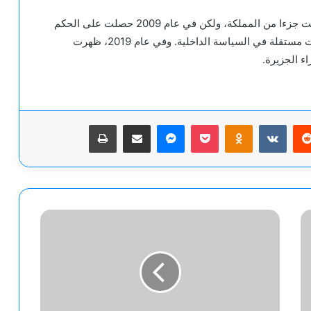
كانت غرينلاند مستعمرة دنماركية حتى عام 1953، وظلت جزءا من المملكة، ولكن في عام 2009 حصلت على الحكم
الذاتي ومعه على القدرة على حكم نفسها واتخاذ خيارات مستقلة في السياسة الداخلية. وفي عام 2019، ظهرت
ء الجزيرة.
يريست
‫Pocket
Odnoklassniki
ماسنجر
مشاركة عبر البريد
طباعة
ولأني
أحبك
.....
بقلم
//
جمانة
كردي