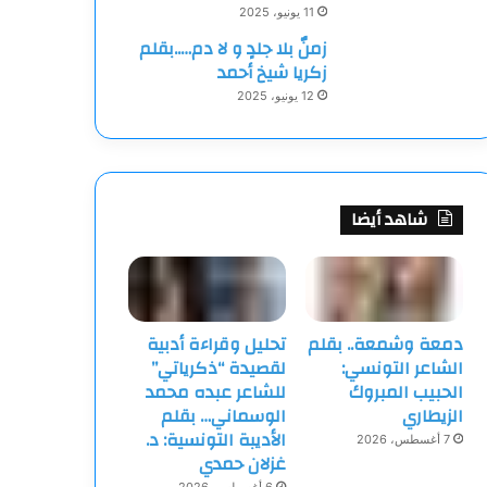
11 يونيو، 2025
زمنٌ بلا جلدٍ و لا دم…..بقلم
زكريا شيخ أحمد
12 يونيو، 2025
شاهد أيضا
دمعة وشمعة.. بقلم
تحليل وقراءة أدبية
الشاعر التونسي:
لقصيدة “ذكرياتي”
الحبيب المبروك
للشاعر عبده محمد
الزيطاري
الوسماني… بقلم
الأديبة التونسية: د.
7 أغسطس، 2026
غزلان حمدي