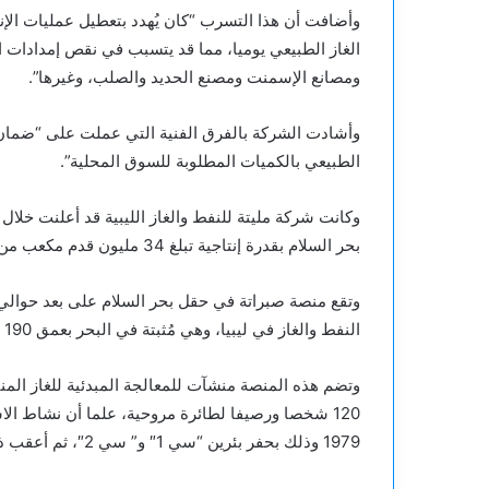
الغاز الطبيعي يوميا، مما قد يتسبب في نقص إمدادات ا
ومصانع الإسمنت ومصنع الحديد والصلب، وغيرها”.
وأشادت الشركة بالفرق الفنية التي عملت على “ضمان اس
الطبيعي بالكميات المطلوبة للسوق المحلية”.
بحر السلام بقدرة إنتاجية تبلغ 34 مليون قدم مكعب من الغاز و515 برميلا من المكثفات النفطية يوميا.
النفط والغاز في ليبيا، وهي مُثبتة في البحر بعمق 190 مترا.
وتضم هذه المنصة منشآت للمعالجة المبدئية للغاز المنت
1979 وذلك بحفر بئرين “سي 1″ و” سي 2″، ثم أعقب ذلك حفر 5 ابار استكشافية أخرى.