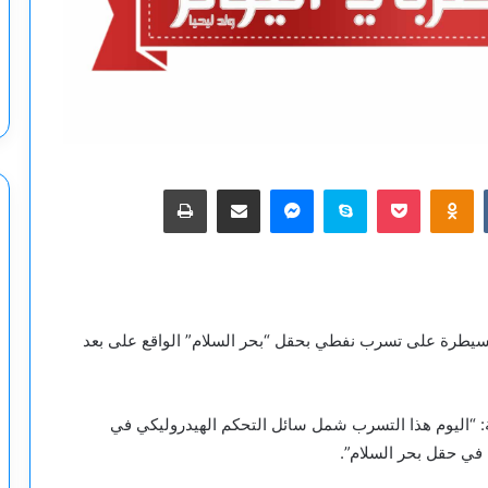
‫Pocket
Odnoklassniki
سكايب
ماسنجر
مشاركة عبر البريد
طباعة
د السيطرة على تسرب نفطي بحقل “بحر السلام” الواقع على بعد
ة: “اليوم هذا التسرب شمل سائل التحكم الهيدروليكي في
 في حقل بحر السلام”.