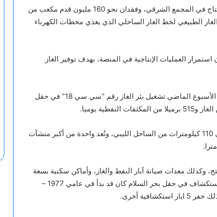
وأضافت أن هذا التسرب “كان يُهدد بتعطيل عمليات الإنتاج في المجمع الشرقي، وفقدان نحو 160 مليون قدم مكعب من
لغاز الطبيعي لخط الغاز الساحلي الذي يغذي محطات الكهرباء
تمرار العمليات الإنتاجية في المنصة، بهدف توفير الغاز
وكانت شركة مليتة للنفط والغاز الليبية قد أعلنت خلال الأسبوع الماضي تشغيل بئر الغاز رقم “سي سي 18” في حقل
وتقع منصة صبراتة في حقل بحر السلام على بعد حوالي 110 كيلومترات من الساحل الليبي، وتُعد واحدة من أكبر منشآت
ج، وكذلك معدات صيانة آبار النفط والغاز، وأماكن سكنية بسعة
120 شخصا ورصيفا لطائرة مروحية، علما أن نشاط الاستكشاف في حقل بحر السلام كان قد بدأ في عامي 1977 –