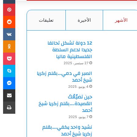
بي
الأشهر
الأخيرة
تعليقات
ki
12 دولة تشكل تحالفا
جديدا لدعم السلطة
et
الفلسطينية ماليا
27 سبتمبر، 2025
سك
الصبر في دمي….بقلم زكريا
ما
شيخ أحمد
4 يونيو، 2025
مشاركة
حين تضيّعُكَ
طب
القصيدة…..بقلم زكريا شيخ
أحمد
7 يونيو، 2025
نشيد واحد يكفي…..بقلم
زكريا شيخ أحمد