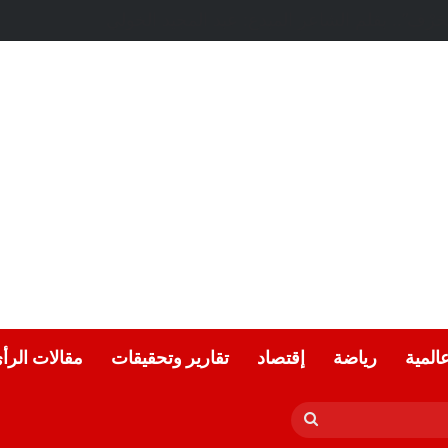
عة.. بقلم الشاعر التونسي: الحبيب المبروك الزيطاري
عالمية
رياضة
إقتصاد
تقارير وتحقيقات
مقالات الرأ
بحث