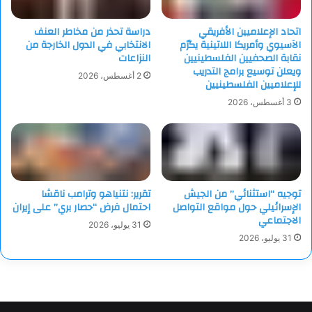
اتحاد الإعلاميين الأفريقي
دراسة تحذر من مخاطر العنف
الآسيوي وأمريكا اللاتينية يكرّم
الانتخابي في الدول الخارجة من
نقابة الصحفيين الفلسطينيين
النزاعات
ويعلن توسيع برامج التدريب
2 أغسطس، 2026
للإعلاميين الفلسطينيين
3 أغسطس، 2026
توجيه “استثنائي” من الجيش
تقرير: نتنياهو وترامب ناقشا
الإسرائيلي حول مواقع التواصل
احتمال فرض “حصار بري” على إيران
الاجتماعي
31 يوليو، 2026
31 يوليو، 2026