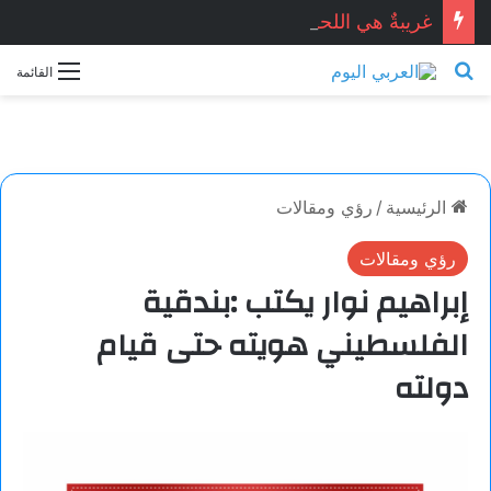
غريبةٌ هي اللحظات.. خاطرة بقلم: مريم باتردوك
بحث عن
القائمة
الرئيسية
/
رؤي ومقالات
رؤي ومقالات
إبراهيم نوار يكتب :بندقية
الفلسطيني هويته حتى قيام
دولته