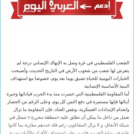
الشعب الفلسطيني في غزة وصل به الإنهاك الإنساني درجة لم
يتعرض لها شعب من شعوب الأرض في التاريخ الحديث، وأصبحت
الخيارات اليومية للحياة تضيق يوما بعد يوم، خصوصا مع استهداف
البنية الأساسية الإنسانية.
أما المقاومة الفلسطينية التي خسرت منذ بدء الحرب قياداتها وخيرة
أبنائها فإنها مستمرة في دفع الثمن كل يوم. وعلى الرغم من الحصار
وانعدام الإمدادات العسكرية، ونقص العتاد، فإن المقاومة ما تزال
تعمل من داخل ما يمكن أن نطلق عليه «منطقة محررة « تتمثل في
شبكة الأنفاق. و لا يزال المقاتلون، رغم قلة عددهم مقارنة بما كانوا
عليه في بداية الحرب، قادرين على استهداف الأفراد والآليات وزرع