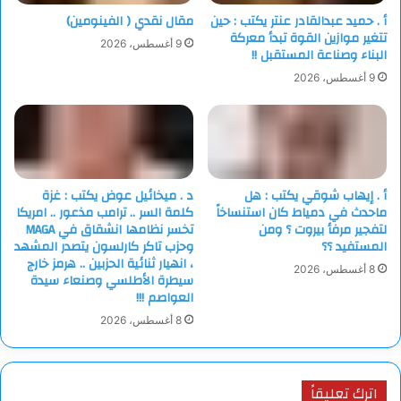
أ . حميد عبدالقادر عنتر يكتب : حين
مقال نقدي ( الفينومين)
تتغير موازين القوة تبدأ معركة
9 أغسطس، 2026
البناء وصناعة المستقبل !!
9 أغسطس، 2026
أ . إيهاب شوقي يكتب : هل
د . ميخائيل عوض يكتب : غزة
ماحدث في دمياط كان استنساخاً
كلمة السر .. ترامب مذعور .. امريكا
لتفجير مرفأ بيروت ؟ ومن
تخسر نظامها انشقاق في MAGA
المستفيد ؟؟
وحزب تاكر كارلسون يتصدر المشهد
، انهيار ثنائية الحزبين .. هرمز خارج
8 أغسطس، 2026
سيطرة الأطلسي وصنعاء سيدة
العواصم !!!
8 أغسطس، 2026
اترك تعليقاً