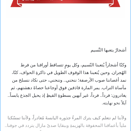
أشجارٌ يتعبها النَّسيم
وكنّا أشجاراً يُتعبنا النّسيم، وكل يومٍ تتساقط أوراقنا من فرط
الهُجران. وحين يُتعبنا هذا الوقوف الطويل في ذاكرةِ الحواف، كنّا،
نمد أغصاننا صوب الأرصفة؛ ننحني.. وننحني، حتى نكاد ننسلخ من
مأساة التراب. يمر المارة قاذفين فوق أوجاعنا حصاةَ دهشتهم، ثم
يغادرون: فرداً.. فرداً، غير آبهين بسطوةِ القيظِ إذ يحيل الجذع يابساً..
آيلاً نحو نهايته.
ولأننا لم نتعلم كيف يترك المرءُ جذوره اليابسةَ مُغادراً، ولأننا تمسّكنا
ملياً بأعماقنا المحفوفة بالهزيمةِ وببقايا صدىً مازال يتردد في جوفنا..