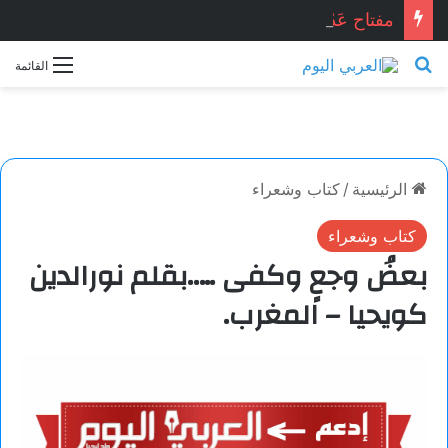
مفتاح عَدْن . . . محمد زينو شومان / لبنان
بحث عن
القائمة
الرئيسية
/
كتاب وشعراء
كتاب وشعراء
بعضُ وجعٍ وكفى …..بقلم نورالدين
كويحيا – المغرب.