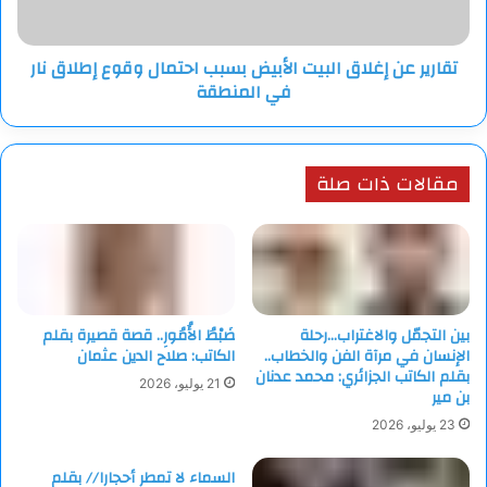
وقوع
إطلاق
تقارير عن إغلاق البيت الأبيض بسبب احتمال وقوع إطلاق نار
نار
في المنطقة
في
المنطقة
مقالات ذات صلة
بين التجمّل والاغتراب…رحلة
ضَبْطُ الأُمُورِ.. قصة قصيرة بقلم
الإنسان في مرآة الفن والخطاب..
الكاتب: صلاح الدين عثمان
بقلم الكاتب الجزائري: محمد عدنان
21 يوليو، 2026
بن مير
23 يوليو، 2026
السماء لا تمطر أحجارا// بقلم