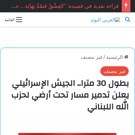
قراءة نقدية في قصيدة: “العِشْقُ قصّةُ نِهَايَة… حين تصبح القصيدة أكثر علمانية ومصداقيّة”.. للشاعر المصري المبدع: أشرف ياسين شبانه.. بقلم الأديبة: نجاح الدروبي
بحث عن
القائمة
الرئيسية
/
غير مصنف
غير مصنف
بطول 30 مترا.. الجيش الإسرائيلي
يعلن تدمير مسار تحت أرضي لحزب
الله اللبناني