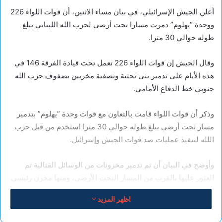
أعلن الجيش الإسرائيلي، في بيان مساء الاثنين، أن قوات اللواء 226
ووحدة “يهلوم” دمرت مسارا تحت أرضي لحزب الله اللبناني يبلغ
طوله حوالي 30 مترا.
وقال الجيش إن قوات اللواء 226 تعمل تحت قيادة الفرقة 146 في
هذه الأيام على تدمير بنى تحتية وتصفية مخربين بصفوف حزب الله
جنوبي خط الدفاع الأمامي.
وذكر أن قوات اللواء قامت بالتعاون مع قوات وحدة “يهلوم” بتدمير
مسار تحت أرضي يبلغ طوله حوالي 30 مترا استخدم من قبل حزب
اللله لتنفيذ عمليات ضد قوات الجيش وإسرائيل.
وأوضح في البيان أن تم تدمير مخزونات من الوسائل القتالية تم
العثور عليها بالقرب من المسار التحت الأرضي، ومنها مخزن رئيسي
احتوى على ما يقارب 3 أطنان من المتفجرات و43 عبوة كليماغور
اظهر المزيد
وألغام متنوعة وأنظمة مضادة للدروع وصواريخ الكورنت وعشرات
العبوات الناسفة.