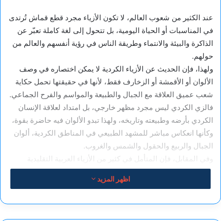
عند الكثير من شعوب العالم، لا تكون الأزياء مجرد قطع قماش تُرتدى
في المناسبات أو الحياة اليومية، بل تتحول إلى لغة كاملة تعبّر عن
الذاكرة والبيئة والانتماء وطريقة الناس في رؤية أنفسهم والعالم من
حولهم.
ولهذا، فإن الحديث عن الأزياء الكردية لا يمكن اختصاره في وصف
الألوان أو الأقمشة أو الزخارف فقط، لأنها في حقيقتها تحمل حكاية
شعب عميق العلاقة مع الجبال والطبيعة والمواسم والفرح الجماعي.
فالزي الكردي ليس مجرد مظهر خارجي، بل امتداد لعلاقة الإنسان
الكردي بأرضه وطبيعته وتاريخه، ولهذا تبدو الألوان فيه حاضرة بقوة،
وكأنها انعكاس مباشر للمشهد الطبيعي في المناطق الكردية، ألوان
الجبال والربيع والحقول والشمس والغروب.
وفي المقابل، فإن المتأمل في كثير من الأزياء العربية التقليدية
سيجد هو الآخر تلك العلاقة الواضحة بين اللباس والبيئة والمكان
اظهر المزيد
والهوية الاجتماعية، ففي الشرق عموماً، لم يكن اللباس يوماً أمراً
هامشياً، بل كان يحمل دائماً دلالات ثقافية واجتماعية وحتى نفسية.
وربما لهذا السبب، يشعر كثير من العرب اليوم بفضول إيجابي تجاه