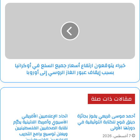
خبراء
يتوقعون
ارتفاع
أسعار
جميع
السلع
في
أوكرانيا
بسبب
خبراء يتوقعون ارتفاع أسعار جميع السلع في أوكرانيا
إيقاف
بسبب إيقاف عبور الغاز الروسي إلى أوروبا
عبور
الغاز
الروسي
إلى
مقالات ذات صلة
أوروبا
أحمد موسى قريعي يفوز بجائزة
اتحاد الإعلاميين الأفريقي
دينق قوج للكتابة التوثيقية في
الآسيوي وأمريكا اللاتينية يكرّم
دورتها الأولى
نقابة الصحفيين الفلسطينيين
ويعلن توسيع برامج التدريب
7 أغسطس، 2026
للإعلاميين الفلسطينيين