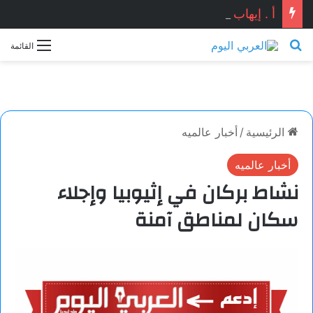
أ . إيهاب شوقي يكتب : هل ماحدث في دمياط كان استنساخاً لتفجير مرفأ بيروت ؟ ومن المستفيد ؟؟
بحث عن
القائمة
الرئيسية
/
أخبار عالميه
أخبار عالميه
نشاط بركان في إثيوبيا وإجلاء
سكان لمناطق آمنة