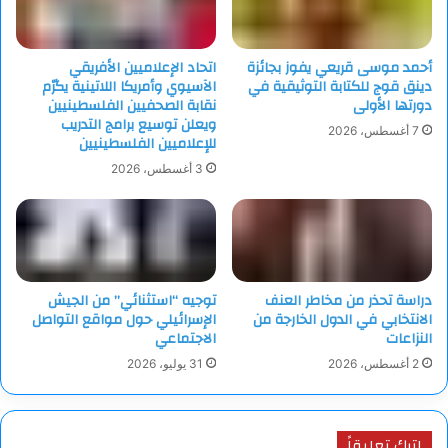
أحمد موسى قريعي يفوز بجائزة
اتحاد الإعلاميين الأفريقي
دينق قوج للكتابة التوثيقية في
الآسيوي وأمريكا اللاتينية يكرّم
دورتها الأولى
نقابة الصحفيين الفلسطينيين
ويعلن توسيع برامج التدريب
7 أغسطس، 2026
للإعلاميين الفلسطينيين
3 أغسطس، 2026
دراسة تحذر من مخاطر العنف
توجيه “استثنائي” من الجيش
الانتخابي في الدول الخارجة من
الإسرائيلي حول مواقع التواصل
النزاعات
الاجتماعي
2 أغسطس، 2026
31 يوليو، 2026
اترك تعليقاً