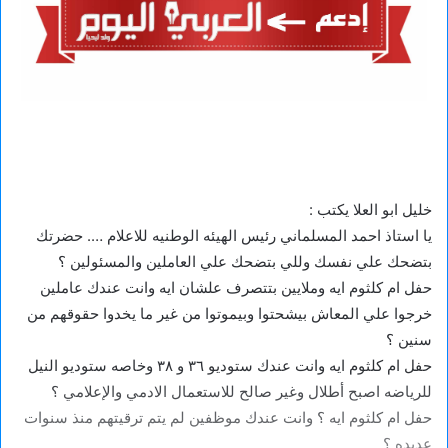
خليل ابو العلا يكتب :
يا استاذ احمد المسلماني رئيس الهيئه الوطنيه للاعلام …. حضرتك
بتضحك علي نفسك وللي بتضحك علي العاملين والمسئولين ؟
حفل ام كلثوم ايه وملايين بتتصرف علشان ايه وانت عندك عاملين
خرجوا علي المعاش بيشحتوا وبيموتوا من غير ما يخدوا حقوقهم من
سنين ؟
حفل ام كلثوم ايه وانت عندك ستوديو ٣٦ و ٣٨ وخاصه ستوديو النيل
للرياضه اصبح أطلال وغير صالح للاستعمال الادمي والإعلامي ؟
حفل ام كلثوم ايه ؟ وانت عندك موظفين لم يتم ترقيتهم منذ سنوات
عديده ؟