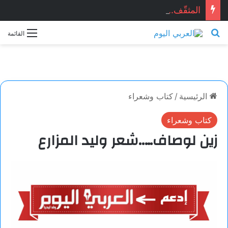
المثقّف.. قصيدة للشاعر السوري: ماجد الراوي
بحث عن
القائمة
الرئيسية
/
كتاب وشعراء
كتاب وشعراء
زين لوصاف…..شعر وليد المزارع