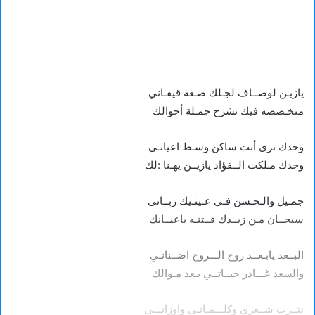
يازيـن لوصــاف لجـلك صـغة قيفـاني
متخـصصه فيك تشرح جمـلة أحوالك
وحدك ترى أنت ساكن وسـط اعيانـي
وحدك مـلكت الــفؤاد يازيــن يهـنا :لك
جمـيل والـحـسن فـي عـينـيك ربــاني
سبحــان مـن زيــدك فــتنـه باعيــانك
البــعد يابـعــد روح الـــروح اضــنانـي
والسعد غـــادر حيــاتــي بـعد مـوالك
نثــرت شــعري وكلـــمـاتـي واوزانـــي