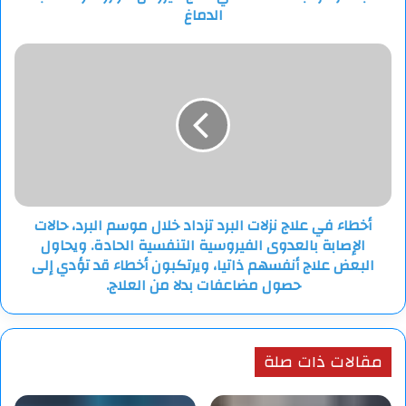
ومساء الثلاثاء، كشف ترامب خلال مؤتمر صحفي جمعه مع نتنياهو
الدماغ
في البيت الأبيض، عزمه الاستيلاء على قطاع غزة وتهجير
أخطاء
الفلسطينيين منه، مما أثار ردودا إقليمية ودولية واسعة من حلفاء
في
وخصوم الولايات المتحدة الذين أجمعوا على دعمهم لـ”حل الدولتين”.
علاج
نزلات
البرد
تزداد
خلال
موسم
البرد،
أخطاء في علاج نزلات البرد تزداد خلال موسم البرد، حالات
حالات
الإصابة بالعدوى الفيروسية التنفسية الحادة. ويحاول
الإصابة
بالعدوى
البعض علاج أنفسهم ذاتيا، ويرتكبون أخطاء قد تؤدي إلى
الفيروسية
حصول مضاعفات بدلا من العلاج.
التنفسية
الحادة.
ويحاول
البعض
مقالات ذات صلة
علاج
أنفسهم