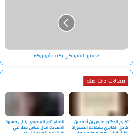
الشوبكي
يكتب
وأكد المبعوث الأمريكي، أن “زيلينسكي اعتذر وأبدى استعداده للعمل
:أبوتريكة
على تحقيق السلام”، موضحا أن “الاجتماع المقبل بين كبار
المسؤولين الأمريكيين والأوكرانيين الأسبوع المقبل في السعودية،
سيرسل إشارة جيدة إلى موسكو”.
د.عمرو الشوبكي يكتب :أبوتريكة
مقالات ذات صلة
تكريم الدكتور فارس بن أحمد بن
المنتج أنور العمودي يتبنى مسيرة
هادي الهاجري بشهادة الدكتوراه
الأستاذة آمال عباس مطر في