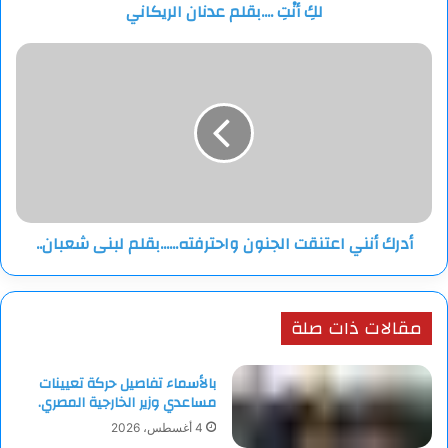
لكِ أنْتِ ....بقلم عدنان الريكاني
أدرك
أنني
اعتنقت
الجنون
واحترفته......بقلم
لبنى
شعبان..
أدرك أنني اعتنقت الجنون واحترفته......بقلم لبنى شعبان..
مقالات ذات صلة
بالأسماء تفاصيل حركة تعيينات
مساعدي وزير الخارجية المصري.
4 أغسطس، 2026