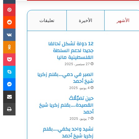
بي
الأشهر
الأخيرة
تعليقات
ki
12 دولة تشكل تحالفا
جديدا لدعم السلطة
et
الفلسطينية ماليا
27 سبتمبر، 2025
سك
الصبر في دمي….بقلم زكريا
ما
شيخ أحمد
4 يونيو، 2025
مشاركة
حين تضيّعُكَ
طب
القصيدة…..بقلم زكريا شيخ
أحمد
7 يونيو، 2025
نشيد واحد يكفي…..بقلم
زكريا شيخ أحمد