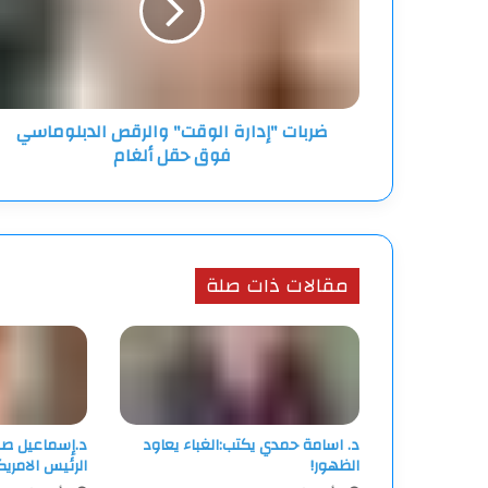
الدبلوماسي
فوق
حقل
ألغام
ضربات "إدارة الوقت" والرقص الدبلوماسي
فوق حقل ألغام
مقالات ذات صلة
د. اسامة حمدي يكتب:الغباء يعاود
د.إسماعيل صب
الظهور!
الرئيس الامري