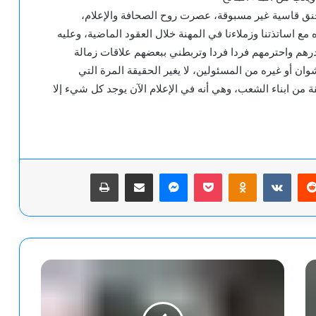
خنق قاسية غير مسبوقة، عصرت روح الصحافة والإعلام،
مع اساتذتنا وزملاءنا في المهنة خلال العقود الماضية، وعليه
ملاء أفاضل أقدرهم واحترمهم فردا فردا وتربطني ببعضهم علاقات زمالة
 أو غيره من المسئولين، لا يغير الحقيقة المرة التي
قة من ابناء الشعب، وهي أنه في الإعلام الآن يوجد كل شيء إلا
يريست
‫Pocket
Odnoklassniki
ماسنجر
مشاركة عبر البريد
طباعة
فليكن
الشعر.....بقلم
عبد
صالح