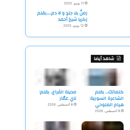
11 يونيو، 2025
زمنٌ بلا جلدٍ و لا دم…..بقلم
زكريا شيخ أحمد
12 يونيو، 2025
شاهد أيضا
كلماتك… بقلم
مدينة الفَراغ.. بقلم:
الشاعرة السورية:
ناي عمّار
هيام الملوحي
8 أغسطس، 2026
8 أغسطس، 2026