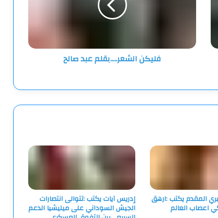
فليكن الشعر.....بقلم عبد صالح
ري المقدم يكتب :ارهق
إدريس آيات يكتب :تتوالى انتصارات
كي اعصاب العالم
الجيش السوداني على ميليشيا الدعم
السريع… بين التفوق العسكري