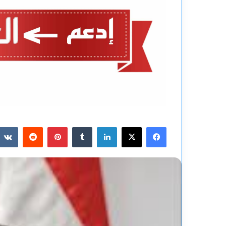
فيسبوك
‫X
لينكدإن
بينتيريست