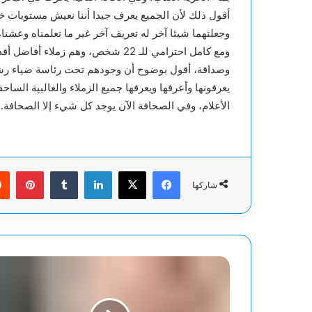
أقول ذلك لأن الجميع يعرف جيدا أننا نعيش مستويات 
وجعلتهما شيئا آخر له تعريف آخر غير ما تعلمناه وعشناه 
ومع كامل احترامي للـ 22 شخص، وهم ز
وصداقة، أقول بوضوح أن وجودهم تحت رئاسة ضياء رشوان
يعرفونها وأعرفها ويعرفها جميع الزملاء والغالبية الساح
الأعلام، وفي الصحافة الآن يوجد كل شيء إلا الصحافة.
فيسبوك
‫X
لينكدإن
بينت
شاركها
ضربات
"إدارة
الوقت"
والرقص