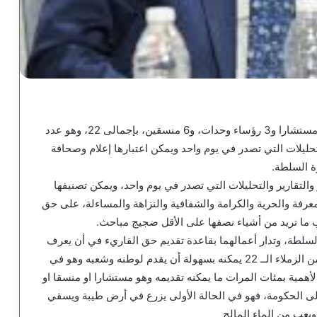
أصدر ضياء رشوان وزير الدولة للإعلام قرارا بتعيين 13 مستشارا و3 رؤساء وحدات، و6 منسقين، بإجمالى 22، وهو عدد
حليلات التي تصدر في يوم واحد ويمكن اعتبارها إعلام وصحافة
ة السلطة.
التقارير والتحليلات التي تصدر في يوم واحد، ويمكن تصنيفها
رفة والحرية والكرامة والشفافية والنزاهة والمساءلة، على حق
ا تريد من أشياء نصفها على الأقل ضجيج مباحث.
لسلطة، وتدار أعمالهما بقاعدة تقديم حق القاريء في أن يعرف
على حق المصدر في أن يقول، فكلي ثقة أن أي زميل من الزملاء الــ 22 يمكنه بسهولة أن يقدم لوطنه وشعبه وهو في
لأهمية بمئات المرات ما يمكنه تقديمه وهو مستشارا او منسقا او
لى الحكومة، فهو في الحالة الأولى يزرع في أرض طيبة ويسقي
ويعب من الماء المالح