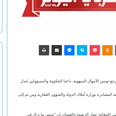
‫Pocket
Odnoklassniki
سكايب
ماسنجر
مشاركة عبر البريد
طباعة
تونس الأموال المنهوبة، داعيا الحكومة والمسؤولين لبذل
ة المصادرة بوزارة أملاك الدولة والشؤون العقارية ومن ثم إلى
صي الحقائق حول الرشوة والفساد، إن “تونس ما تزال في