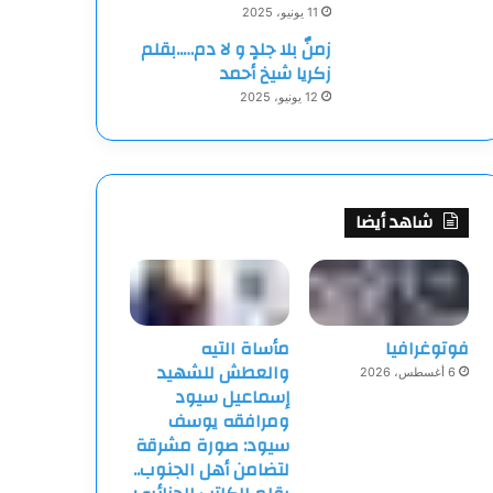
11 يونيو، 2025
زمنٌ بلا جلدٍ و لا دم…..بقلم
زكريا شيخ أحمد
12 يونيو، 2025
شاهد أيضا
فوتوغرافيا
مأساة التيه
والعطش للشهيد
6 أغسطس، 2026
إسماعيل سيود
ومرافقه يوسف
سيود: صورة مشرقة
لتضامن أهل الجنوب..