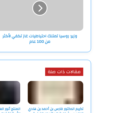
احتياطيات
غاز
تكفي
لأكثر
من
100
وزير: روسيا تمتلك احتياطيات غاز تكفي لأكثر
عام
من 100 عام
مقالات ذات صلة
تكريم الدكتور فارس بن أحمد بن هادي
المنتج أنور ا