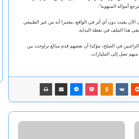
جع أمواله المنهوبة”.
من 2800 قرار مصادرة حتى الآن بقيت دون أي أثر في الواقع، معتبرا أنه من غير الطبيعي
لراغبين في الصلح، مؤكدا أن بعضهم قدم مبالغ تراوحت بين
يريست
‫Pocket
Odnoklassniki
ماسنجر
مشاركة عبر البريد
طباعة
بلدة
لبنانية
حدودية