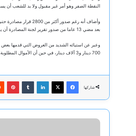
النقطة الصفر وهو أمر غير مقبول ولا بد للشعب أن يستر
وأضاف أنه رغم صدور أكثر 
بعد مضي 13 عاما من صدور تقرير لجنة المصادرة أن يبقى هذا الملف في نقطة البداية.
وعبر عن استيائه الشديد من العروض التي قدمها بعض ا
700 دينار و3 آلاف دينار، في حين أن الأموال المطلوبة منهم تصل إلى المليارات.
فيسبوك
‫X
لينكدإن
بينت
شاركها
وزير:
روسيا
تمتلك