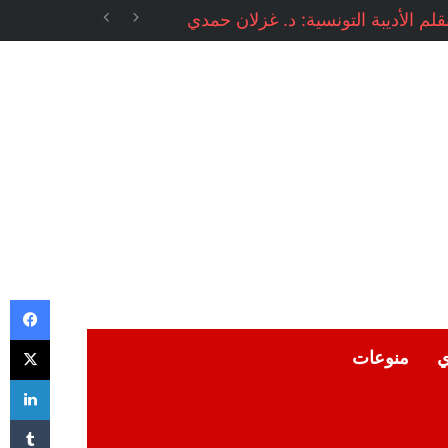
م الأديبة التونسية: د. غزلان حمدي
في
‫X
ي
منوعات
لي