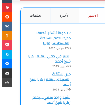
بي
الأشهر
الأخيرة
تعليقات
ki
12 دولة تشكل تحالفا
جديدا لدعم السلطة
et
الفلسطينية ماليا
27 سبتمبر، 2025
سك
الصبر في دمي….بقلم زكريا
ما
شيخ أحمد
4 يونيو، 2025
مشاركة
حين تضيّعُكَ
طب
القصيدة…..بقلم زكريا شيخ
أحمد
7 يونيو، 2025
نشيد واحد يكفي…..بقلم
زكريا شيخ أحمد