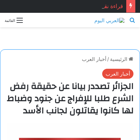
قراءة نقدية في قصيدة: “العِشْقُ قصّةُ نِهَايَة… حين تصبح القصيدة أكثر علمانية ومصداقيّة”.. للشاعر المصري المبدع: أشرف ياسين شبانه.. بقلم الأديبة: نجاح الدروبي
بحث عن
القائمة
الرئيسية
/
أخبار العرب
أخبار العرب
الجزائر تصددر بيانا عن حقيقة رفض
الشرع طلبا للإفراج عن جنود وضباط
لها كانوا يقاتلون لجانب الأسد