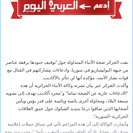
نفت الجزائر صحة الأنباء المتداولة حول”توقيف جنودها برفقة عناصر
من جبهة البوليساريو في سوريا، وادعاءات مشاركتهم في القتال مع
قوات بشار الأسد، مؤكدة أنها لن تتأثر بالأكاذيب.
وأكدت الجزائر عبر بيان نشرته وكالة الأنباء الجزائرية أن هذه
“الادعاءات عارية عن الصحة تماما” و”مجرد أكاذيب تهدف إلى تشويه
سمعة البلاد، ومحاولة أخرى بائسة ويائسة على قدر بؤس ويأس
أصحابها الذين ضاقوا ذرعا بتبديد الشكوك حول عمق العلاقات
الجزائرية-السورية”.
وأشارت الوكالة إلى أن هذه المزاعم تأتي في سياق حملات إعلامية
تهدف إلى تضليل الرأي العام، واتهمت المغرب بأنها: “روجت منذ بضع