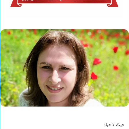
حيثُ لا حياة