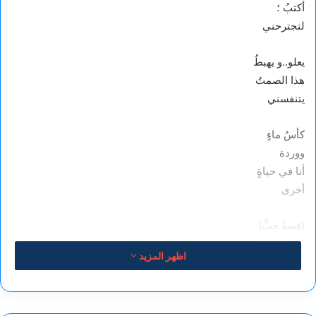
أكتبُ ؛
لتجترحني
يعلو..و يهبطُ
هذا الصمتُ
يتنفسني
كأسُ ماءٍ
ووردة
أنا في حياةٍ
أخرى
(قصةُ حبٍّ)
على الطاولة
اظهر المزيد
الشغفُ
محاولةُ عطرٍ بدائي