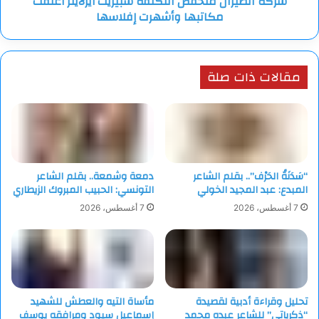
شركة الطيران منخفض التكلفة سبيريت أيرلاينز أغلقت
مكاتبها وأشهرت إفلاسها
مقالات ذات صلة
“سَدَنَةُ الحَرْف”.. بقلم الشاعر
دمعة وشمعة.. بقلم الشاعر
المبدع: عبد المجيد الخولي
التونسي: الحبيب المبروك الزيطاري
7 أغسطس، 2026
7 أغسطس، 2026
تحليل وقراءة أدبية لقصيدة
مأساة التيه والعطش للشهيد
“ذكرياتي” للشاعر عبده محمد
إسماعيل سيود ومرافقه يوسف